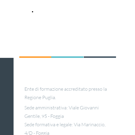
CORSI IN FASE DI SVOLGIMENTO O
CONCLUSI
C.R.ES.CO.
Ente di formazione accreditato presso la
Regione Puglia.
Sede amministrativa: Viale Giovanni
Gentile, 95 - Foggia
Sede formativa e legale: Via Marinaccio,
4/D - Foggia